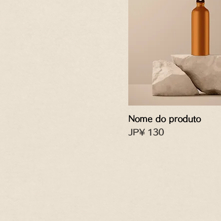
Nome do produto
Preço
JP¥ 130