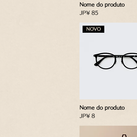
Nome do produto
Preço
JP¥ 85
NOVO
Nome do produto
Preço
JP¥ 8