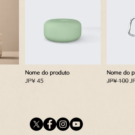
Nome do produto
Nome do p
Preço
Preço norm
Pr
JP¥ 45
JP¥ 100
J