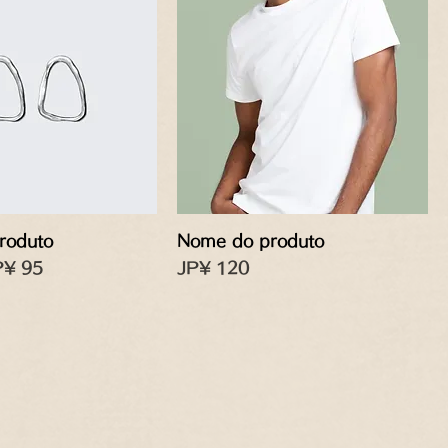
roduto
Nome do produto
al
eço promocional
Preço
P¥ 95
JP¥ 120