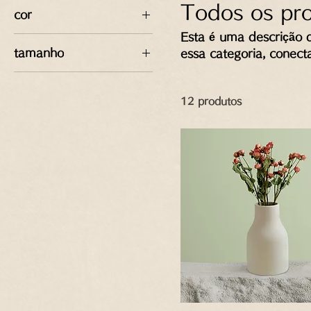
Todos os pr
cor
Esta é uma descrição 
tamanho
essa categoria, conect
sejam notados.
250ml
500ml
12 produtos
80ml
Grande
Médio
Pequeno