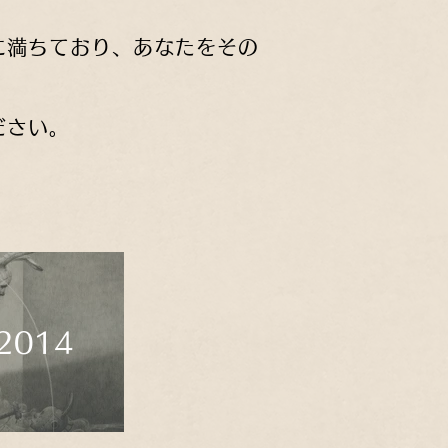
。
に満ちており、あなたをその
ださい。
2014