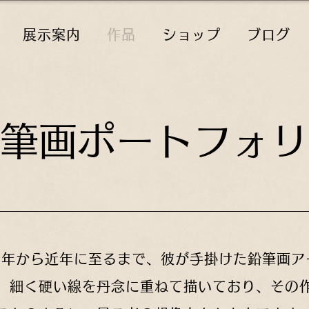
展示案内
作品
ショップ
ブログ
筆画ポートフォリ
1年から近年に至るまで、彼が手掛けた鉛筆画
、細く硬い線を丹念に重ねて描いており、その