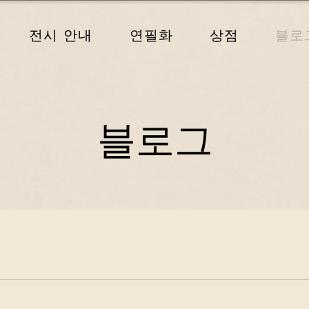
전시 안내
연필화
상점
블로
블로그