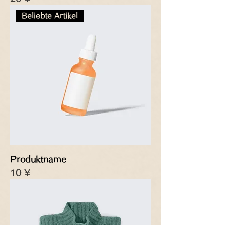
Beliebte Artikel
Produktname
Preis
10 ¥