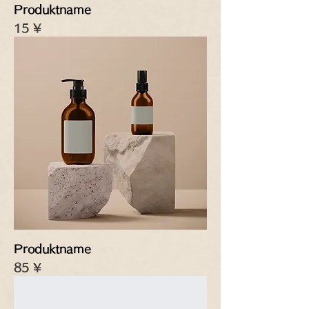
Produktname
Preis
15 ¥
Produktname
Preis
85 ¥