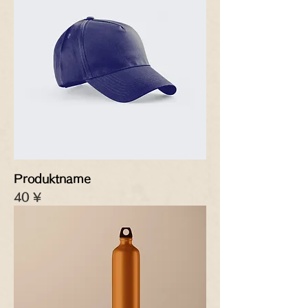
Produktname
Preis
40 ¥