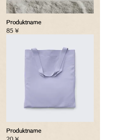
Produktname
Preis
85 ¥
Produktname
Preis
20 ¥