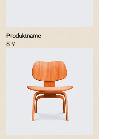
Produktname
Preis
8 ¥