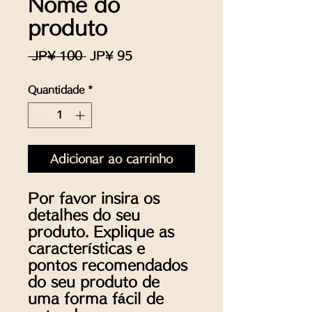
Nome do
produto
Preço
Preço
 JP¥ 100 
JP¥ 95
normal
promocional
Quantidade
*
Adicionar ao carrinho
Por favor insira os 
detalhes do seu 
produto. Explique as 
características e 
pontos recomendados 
do seu produto de 
uma forma fácil de 