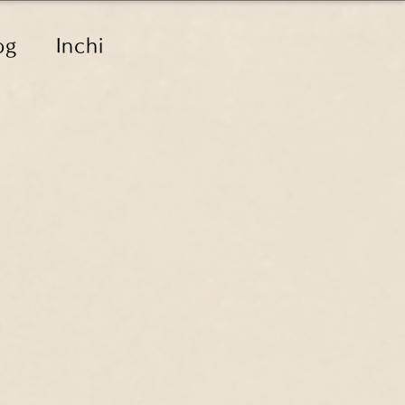
og
Inchi