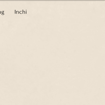
og
Inchi